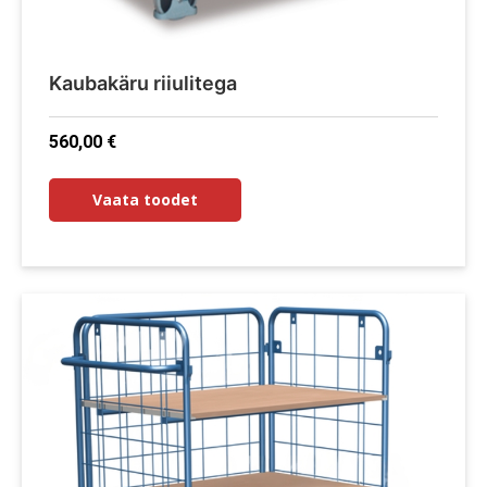
Kaubakäru riiulitega
560,00
€
Vaata toodet