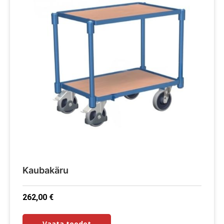
Kaubakäru
262,00
€
Vaata toodet