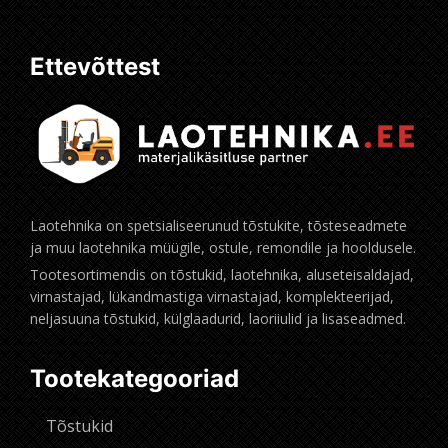
Ettevõttest
Laotehnika on spetsialiseerunud tõstukite, tõsteseadmete
ja muu laotehnika müügile, ostule, remondile ja hooldusele.
Tootesortimendis on tõstukid, laotehnika, aluseteisaldajad,
virnastajad, lükandmastiga virnastajad, komplekteerijad,
neljasuuna tõstukid, külglaadurid, laoriiulid ja lisaseadmed.
Tootekategooriad
Tõstukid