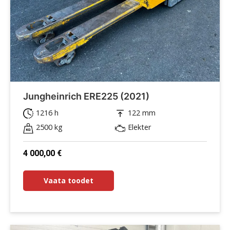
Jungheinrich ERE225 (2021)
1216 h
122 mm
2500 kg
Elekter
4 000,00
€
Vaata toodet