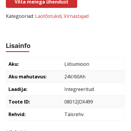
Võta meiega ühendust
Kategooriad:
Laotõstukid
,
Virnastajad
Lisainfo
Aku
Liitiumioon
Aku mahutavus
24V/60Ah
Laadija
Integreeritud
Toote ID
08012JDX499
Rehvid
Täisrehv