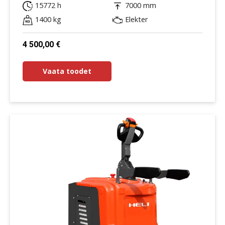
15772 h
7000 mm
1400 kg
Elekter
4 500,00
€
Vaata toodet