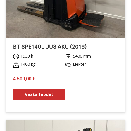
BT SPE140L UUS AKU (2016)
1933 h
5400 mm
1400 kg
Elekter
Algne
Current
4 500,00
€
hind
price
oli:
is:
Vaata toodet
5
4
200,00 €.
500,00 €.