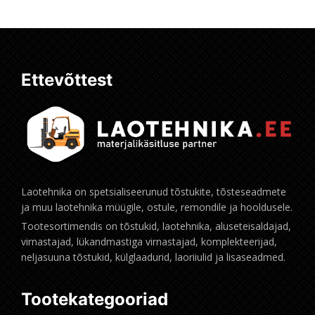
Ettevõttest
Laotehnika on spetsialiseerunud tõstukite, tõsteseadmete
ja muu laotehnika müügile, ostule, remondile ja hooldusele.
Tootesortimendis on tõstukid, laotehnika, aluseteisaldajad,
virnastajad, lükandmastiga virnastajad, komplekteerijad,
neljasuuna tõstukid, külglaadurid, laoriiulid ja lisaseadmed.
Tootekategooriad