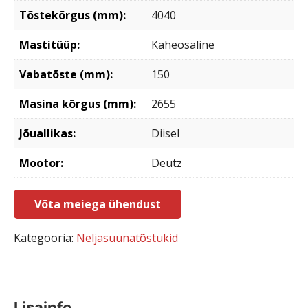
Tõstekõrgus (mm):
4040
Mastitüüp:
Kaheosaline
Vabatõste (mm):
150
Masina kõrgus (mm):
2655
Jõuallikas:
Diisel
Mootor:
Deutz
Võta meiega ühendust
Kategooria:
Neljasuunatõstukid
Lisainfo