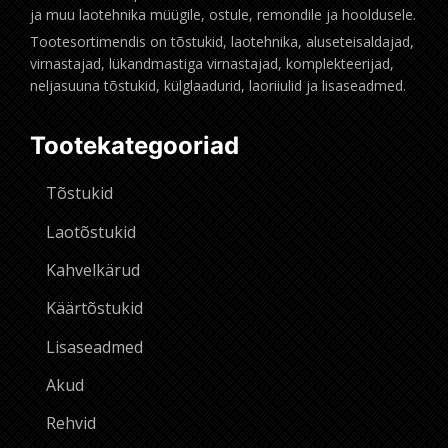
ja muu laotehnika müügile, ostule, remondile ja hooldusele.
Tootesortimendis on tõstukid, laotehnika, aluseteisaldajad,
virnastajad, lükandmastiga virnastajad, komplekteerijad,
neljasuuna tõstukid, külglaadurid, laoriiulid ja lisaseadmed.
Tootekategooriad
Tõstukid
Laotõstukid
Kahvelkärud
Käärtõstukid
Lisaseadmed
Akud
Rehvid