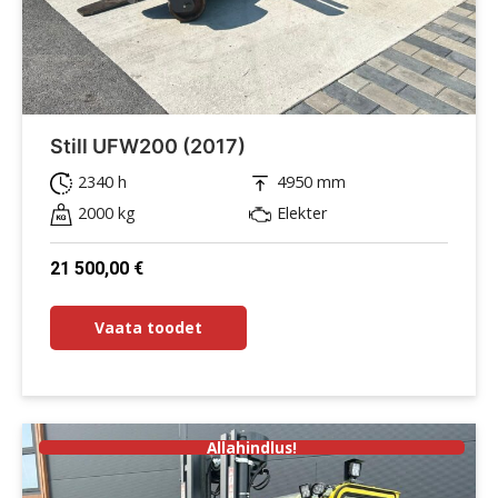
Still UFW200 (2017)
2340 h
4950 mm
2000 kg
Elekter
21 500,00
€
Vaata toodet
Allahindlus!