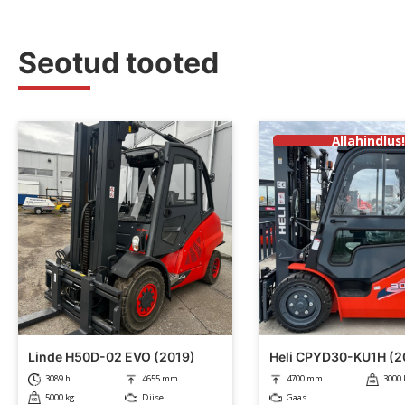
Seotud tooted
Allahindlus
Linde H50D-02 EVO (2019)
Heli CPYD30-KU1H (2
3089 h
4655 mm
4700 mm
3000 
5000 kg
Diisel
Gaas