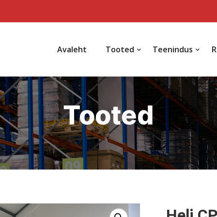
Avaleht
Tooted
Teenindus
R
Tooted
Heli C