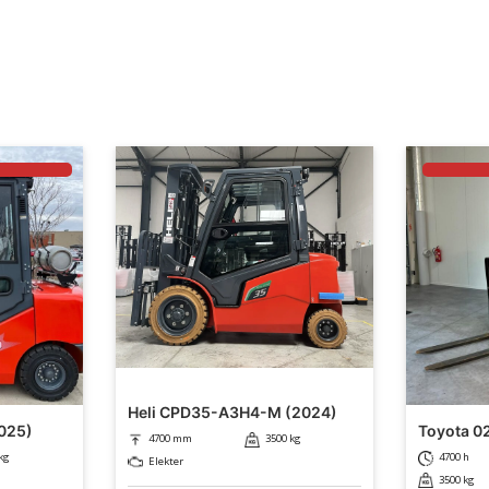
!
Heli CPD35-A3H4-M (2024)
025)
Toyota 0
4700 mm
3500 kg
kg
4700 h
Elekter
3500 kg