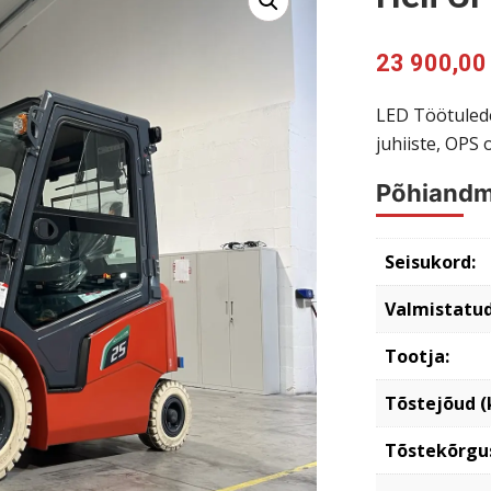
23 900,0
LED Töötuled
juhiiste, OPS
Põhiand
Seisukord:
Valmistatud
Tootja:
Tõstejõud (
Tõstekõrgu