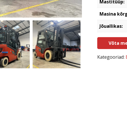
Mastitüüp:
Masina kõr
Jõuallikas:
Võta me
Kategooriad: