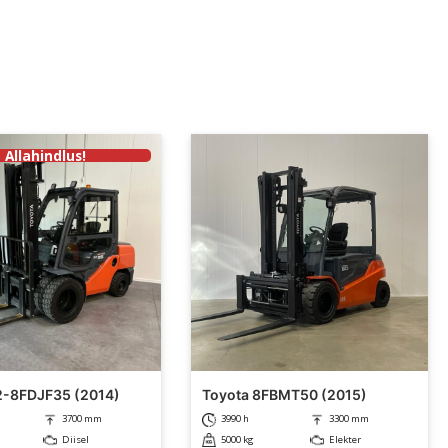
Allahindlus!
2-8FDJF35 (2014)
Toyota 8FBMT50 (2015)
3700 mm
3990 h
3300 mm
Diisel
5000 kg
Elekter