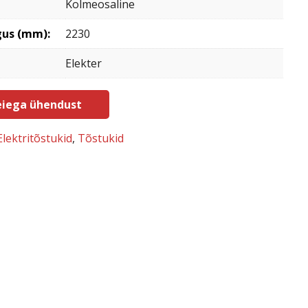
Kolmeosaline
gus (mm):
2230
Elekter
iega ühendust
Elektritõstukid
,
Tõstukid