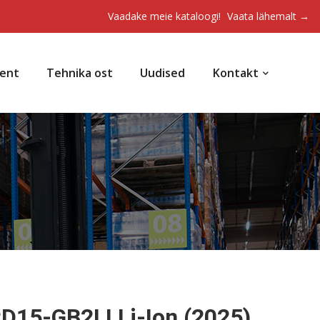
Vaadake meie kataloogi!
Vaata lähemalt →
ent
Tehnika ost
Uudised
Kontakt
PD15-GB2LI Li-Ion (2025)