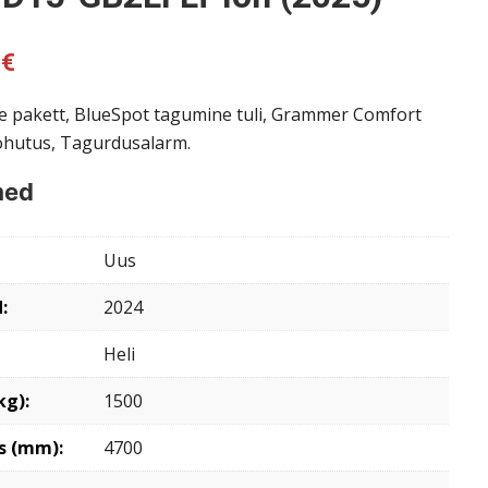
0
€
e pakett, BlueSpot tagumine tuli, Grammer Comfort
 ohutus, Tagurdusalarm.
med
Uus
:
2024
Heli
kg):
1500
s (mm):
4700