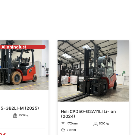
Allahindlus!
25-GB2LI-M (2025)
Heli CPD50-G2A11LI Li-Ion
2500 kg
(2024)
4700 mm
5000 kg
Elekter
Current