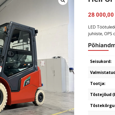
28 000,0
LED Töötuled
juhiiste, OPS
Põhiand
Seisukord:
Valmistatud
Tootja:
Tõstejõud (
Tõstekõrgu