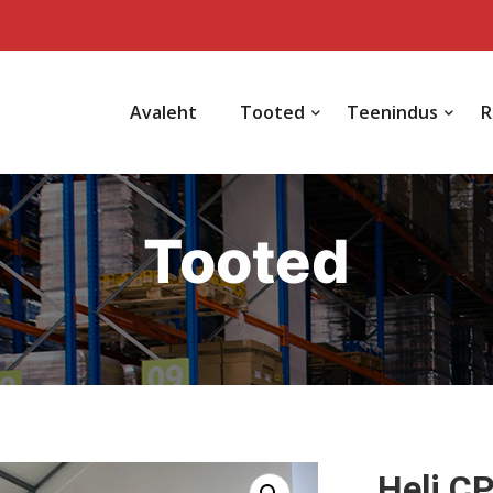
Avaleht
Tooted
Teenindus
R
Tooted
Heli C