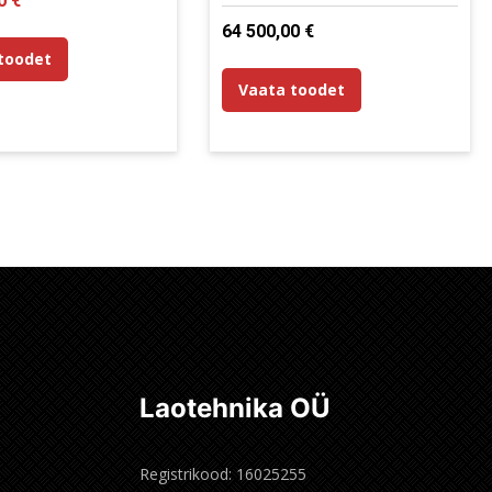
00
€
price
64 500,00
€
is:
toodet
24
Vaata toodet
.
900,00 €.
Laotehnika OÜ
Registrikood: 16025255