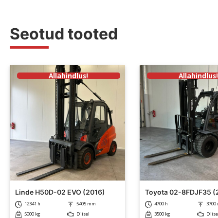
Seotud tooted
Allahindlus!
Allahindlus
Linde H50D-02 EVO (2016)
Toyota 02-8FDJF35 (
12341 h
5405 mm
4700 h
3700
5000 kg
Diisel
3500 kg
Diise