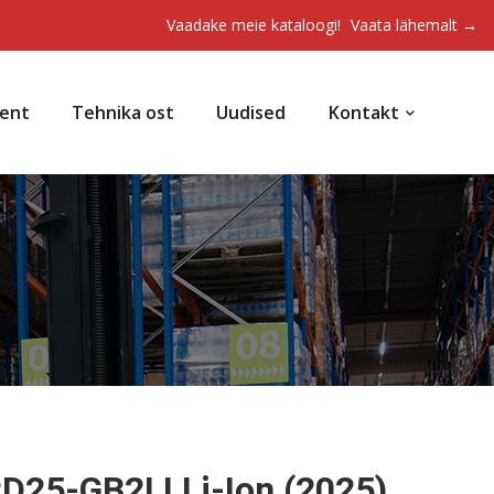
Vaadake meie kataloogi!
Vaata lähemalt →
ent
Tehnika ost
Uudised
Kontakt
PD25-GB2LI Li-Ion (2025)