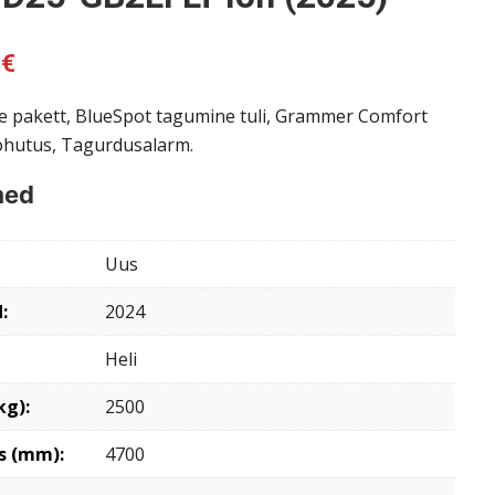
0
€
e pakett, BlueSpot tagumine tuli, Grammer Comfort
 ohutus, Tagurdusalarm.
med
Uus
:
2024
Heli
kg):
2500
s (mm):
4700