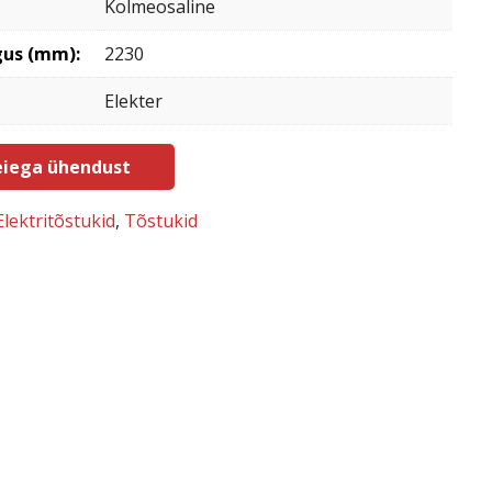
Kolmeosaline
gus (mm):
2230
Elekter
iega ühendust
Elektritõstukid
,
Tõstukid