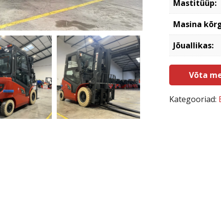
Mastitüüp:
Masina kõr
Jõuallikas:
Võta me
Kategooriad: