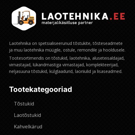
Laotehnika on spetsialiseerunud tõstukite, tõsteseadmete
ja muu laotehnika müügile, ostule, remondile ja hooldusele.
Tootesortimendis on tõstukid, laotehnika, aluseteisaldajad,
virnastajad, lükandmastiga virnastajad, komplekteerijad,
neljasuuna tõstukid, külglaadurid, laoriiulid ja lisaseadmed.
Tootekategooriad
Tõstukid
Laotõstukid
Kahvelkärud