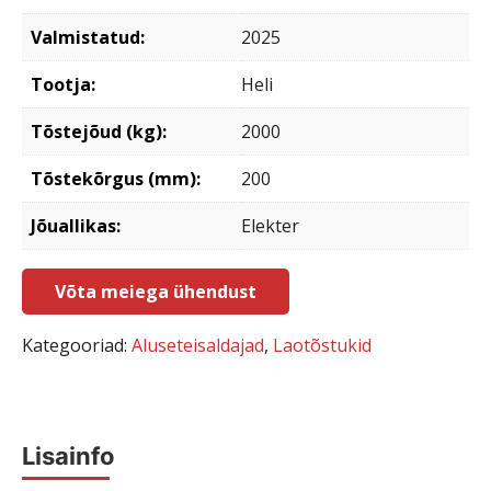
Valmistatud:
2025
Tootja:
Heli
Tõstejõud (kg):
2000
Tõstekõrgus (mm):
200
Jõuallikas:
Elekter
Võta meiega ühendust
Kategooriad:
Aluseteisaldajad
,
Laotõstukid
Lisainfo