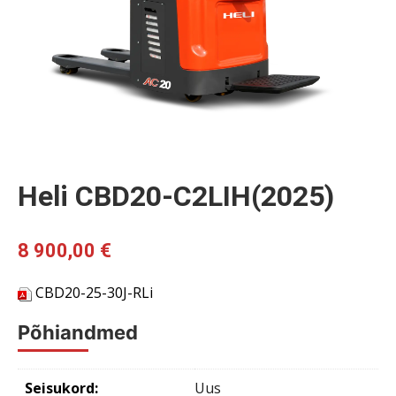
Heli CBD20-C2LIH(2025)
8 900,00
€
CBD20-25-30J-RLi
Põhiandmed
Seisukord:
Uus