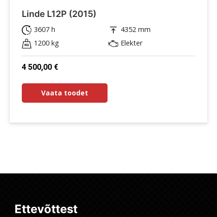
Linde L12P (2015)
3607 h
4352 mm
1200 kg
Elekter
4 500,00
€
Vaata toodet
Ettevõttest