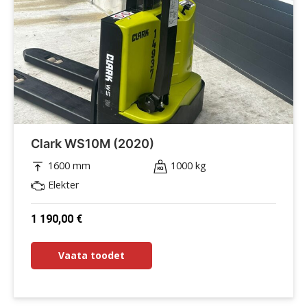
Clark WS10M (2020)
1600 mm
1000 kg
Elekter
1 190,00
€
Vaata toodet