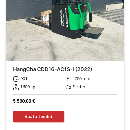
HangCha CDD16-AC1S-I (2022)
90 h
4700 mm
1600 kg
Elekter
5 500,00
€
Vaata toodet