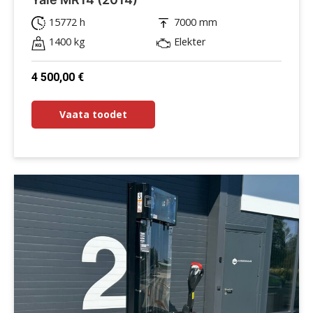
15772 h
7000 mm
1400 kg
Elekter
4 500,00
€
Vaata toodet